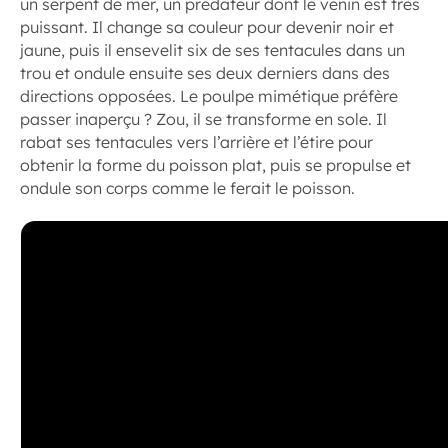
un serpent de mer, un prédateur dont le venin est très
puissant. Il change sa couleur pour devenir noir et
jaune, puis il ensevelit six de ses tentacules dans un
trou et ondule ensuite ses deux derniers dans des
directions opposées. Le poulpe mimétique préfère
passer inaperçu ? Zou, il se transforme en sole. Il
rabat ses tentacules vers l’arrière et l’étire pour
obtenir la forme du poisson plat, puis se propulse et
ondule son corps comme le ferait le poisson.