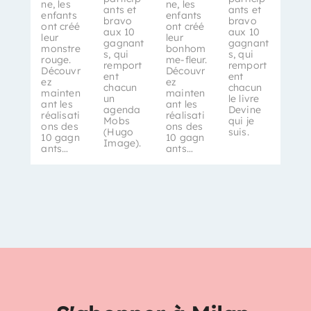
ne, les
ne, les
ants et
ants et
enfants
enfants
bravo
bravo
ont créé
ont créé
aux 10
aux 10
leur
leur
gagnant
gagnant
monstre
bonhom
s, qui
s, qui
rouge.
me-fleur.
remport
remport
Découvr
Découvr
ent
ent
ez
ez
chacun
chacun
mainten
mainten
un
le livre
ant les
ant les
agenda
Devine
réalisati
réalisati
Mobs
qui je
ons des
ons des
(Hugo
suis.
10 gagn
10 gagn
Image).
ants…
ants…