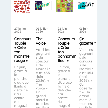
27 juillet
01 juillet
22 juin
01 juin
2026
2026
2026
2026
Concours
The
Concours
Ça
Toupie
voice
Toupie
gazette ?
« Crée
« Crée
Voici les
Voici les
ton
ton
gagnant
gagnant
monstre
bonhomme-
s du
s du
rouge »
fleur »
concour
concour
s de
s de
En juin,
En mai,
Mordelir
Mordelir
grâce à
grâce à
e n° 455
e n° 454
la
la
(juin
(mai
planche
planche
2026), «
2026), «
d’autoco
d’autoco
The
Ça
llants à
llants à
voice ».
gazette
détache
détache
Un
? ». Un
r au
r au
grand
grand
centre
centre
merci à
merci à
du
du
tous les
tous les
magazi
magazi
particip
particip