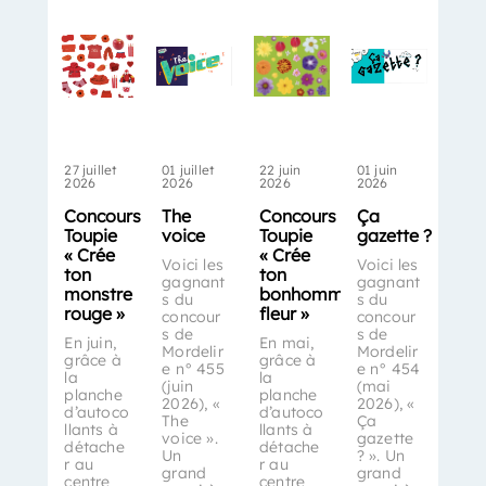
27 juillet
01 juillet
22 juin
01 juin
2026
2026
2026
2026
Concours
The
Concours
Ça
Toupie
voice
Toupie
gazette ?
« Crée
« Crée
Voici les
Voici les
ton
ton
gagnant
gagnant
monstre
bonhomme-
s du
s du
rouge »
fleur »
concour
concour
s de
s de
En juin,
En mai,
Mordelir
Mordelir
grâce à
grâce à
e n° 455
e n° 454
la
la
(juin
(mai
planche
planche
2026), «
2026), «
d’autoco
d’autoco
The
Ça
llants à
llants à
voice ».
gazette
détache
détache
Un
? ». Un
r au
r au
grand
grand
centre
centre