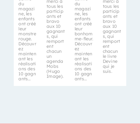
merci à
merci à
du
du
tous les
tous les
magazi
magazi
particip
particip
ne, les
ne, les
ants et
ants et
enfants
enfants
bravo
bravo
ont créé
ont créé
aux 10
aux 10
leur
leur
gagnant
gagnant
monstre
bonhom
s, qui
s, qui
rouge.
me-fleur.
remport
remport
Découvr
Découvr
ent
ent
ez
ez
chacun
chacun
mainten
mainten
un
le livre
ant les
ant les
agenda
Devine
réalisati
réalisati
Mobs
qui je
ons des
ons des
(Hugo
suis.
10 gagn
10 gagn
Image).
ants…
ants…