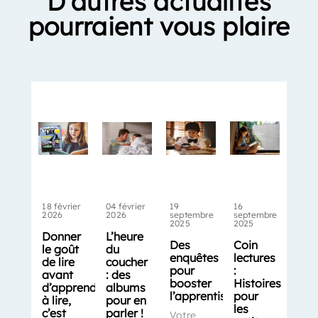
D'autres actualités
pourraient vous plaire
18 février
04 février
19
16
2026
2026
septembre
septembre
2025
2025
Donner
L’heure
Des
Coin
le goût
du
enquêtes
lectures
de lire
coucher
pour
:
avant
: des
booster
Histoires
d’apprendre
albums
l’apprentissage
pour
à lire,
pour en
les
c’est
parler !
Votre