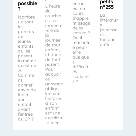
petits
possible
enfant
L'heure
n°255
?
est en
du
cours
La
coucher
Nombre
d'appre
littératur
est un
ux sont
ntissage
e
moment
les
de la
jeunesse
-clé de
parents
lecture ?
est
la
de
Ou il
foisonn
journée
jeunes
rencontr
ante !
de tout
enfants
e peut-
enfant,
qui se
être
et donc
posent
quelque
de tout
la même
s
parent.
question
difficult
Pour
:«
és
adoucir
Comme
scolaire
ce
nt
s ?
passage
donner
obligé,
envie de
lire une
lire à
histoire
son
à son
enfant
enfant
avant
est une
l’entrée
excellen
au CP ?
te idée.