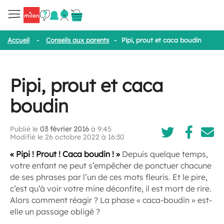
Accueil
-
Conseils aux parents
-
Pipi, prout et caca boudin
Pipi, prout et caca
boudin
Publié le
03 février 2016
à 9:45
Modifié le 26 octobre 2022 à 16:30
« Pipi ! Prout ! Caca boudin ! »
Depuis quelque temps,
votre enfant ne peut s’empêcher de ponctuer chacune
de ses phrases par l’un de ces mots fleuris. Et le pire,
c’est qu’à voir votre mine déconfite, il est mort de rire.
Alors comment réagir ? La phase « caca-boudin » est-
elle un passage obligé ?