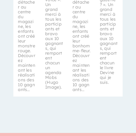
détache
détache
Un
? ». Un
r au
r au
grand
grand
centre
centre
merci à
merci à
du
du
tous les
tous les
magazi
magazi
particip
particip
ne, les
ne, les
ants et
ants et
enfants
enfants
bravo
bravo
ont créé
ont créé
aux 10
aux 10
leur
leur
gagnant
gagnant
monstre
bonhom
s, qui
s, qui
rouge.
me-fleur.
remport
remport
Découvr
Découvr
ent
ent
ez
ez
chacun
chacun
mainten
mainten
un
le livre
ant les
ant les
agenda
Devine
réalisati
réalisati
Mobs
qui je
ons des
ons des
(Hugo
suis.
10 gagn
10 gagn
Image).
ants…
ants…