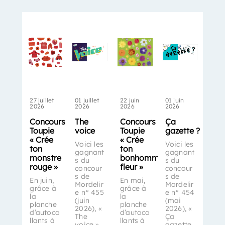
27 juillet
01 juillet
22 juin
01 juin
2026
2026
2026
2026
Concours
The
Concours
Ça
Toupie
voice
Toupie
gazette ?
« Crée
« Crée
Voici les
Voici les
ton
ton
gagnant
gagnant
monstre
bonhomme-
s du
s du
rouge »
fleur »
concour
concour
s de
s de
En juin,
En mai,
Mordelir
Mordelir
grâce à
grâce à
e n° 455
e n° 454
la
la
(juin
(mai
planche
planche
2026), «
2026), «
d’autoco
d’autoco
The
Ça
llants à
llants à
voice ».
gazette