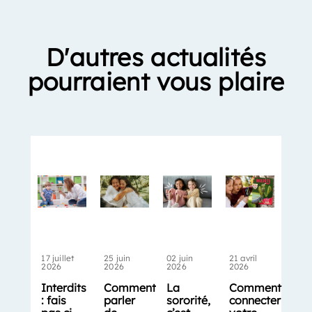
D'autres actualités
pourraient vous plaire
17 juillet
25 juin
02 juin
21 avril
2026
2026
2026
2026
Interdits
Comment
La
Comment
: fais
parler
sororité,
connecter