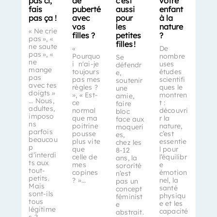
pas ci,
de
c’est
votre
fais
puberté
aussi
enfant
pas ça !
avec
pour
à la
vos
les
nature
« Ne crie
filles ?
petites
?
pas », «
filles !
ne saute
«
De
pas », «
Pourquo
nombre
Se
ne
i n'ai-je
uses
défendr
mange
toujours
études
e,
pas
pas mes
scientifi
soutenir
avec tes
règles ?
ques le
une
doigts »
», « Est-
montren
amie,
… Nous,
ce
t :
faire
adultes,
normal
découvri
bloc
imposo
que ma
r la
face aux
ns
poitrine
nature,
moqueri
parfois
pousse
c’est
es,
beaucou
plus vite
essentie
chez les
p
que
l pour
8-12
d’interdi
celle de
l’équilibr
ans, la
ts aux
mes
e
sororité
tout-
copines
émotion
n’est
petits.
? »...
nel, la
pas un
Mais
santé
concept
sont-ils
physiqu
féminist
tous
e et les
e
légitime
capacité
abstrait.
s ?