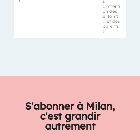
s
d’attenti
on des
enfants
… et des
parents
!
S'abonner à Milan,
c'est grandir
autrement