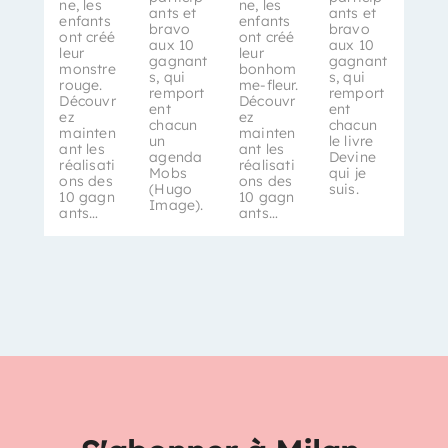
ne, les
ne, les
ants et
ants et
enfants
enfants
bravo
bravo
ont créé
ont créé
aux 10
aux 10
leur
leur
gagnant
gagnant
monstre
bonhom
s, qui
s, qui
rouge.
me-fleur.
remport
remport
Découvr
Découvr
ent
ent
ez
ez
chacun
chacun
mainten
mainten
un
le livre
ant les
ant les
agenda
Devine
réalisati
réalisati
Mobs
qui je
ons des
ons des
(Hugo
suis.
10 gagn
10 gagn
Image).
ants…
ants…