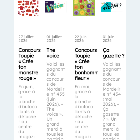
27 juillet
01 juillet
22 juin
01 juin
2026
2026
2026
2026
Concours
The
Concours
Ça
Toupie
voice
Toupie
gazette ?
« Crée
« Crée
Voici les
Voici les
ton
ton
gagnant
gagnant
monstre
bonhomme-
s du
s du
rouge »
fleur »
concour
concour
s de
s de
En juin,
En mai,
Mordelir
Mordelir
grâce à
grâce à
e n° 455
e n° 454
la
la
(juin
(mai
planche
planche
2026), «
2026), «
d’autoco
d’autoco
The
Ça
llants à
llants à
voice ».
gazette
détache
détache
Un
? ». Un
r au
r au
grand
grand
centre
centre
merci à
merci à
du
du
tous les
tous les
magazi
magazi
particip
particip