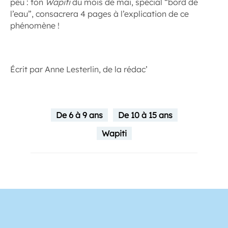
peu : ton
Wapiti
du mois de mai, spécial “bord de
l’eau”, consacrera 4 pages à l’explication de ce
phénomène !
Écrit par Anne Lesterlin, de la rédac’
De 6 à 9 ans
De 10 à 15 ans
Wapiti