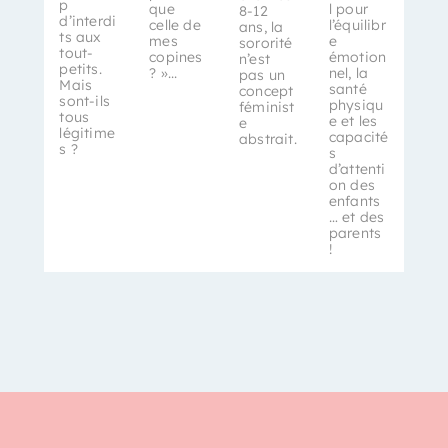
p
que
l pour
8-12
d’interdi
celle de
l’équilibr
ans, la
ts aux
mes
e
sororité
tout-
copines
émotion
n’est
petits.
? »...
nel, la
pas un
Mais
santé
concept
sont-ils
physiqu
féminist
tous
e et les
e
légitime
capacité
abstrait.
s ?
s
d’attenti
on des
enfants
… et des
parents
!