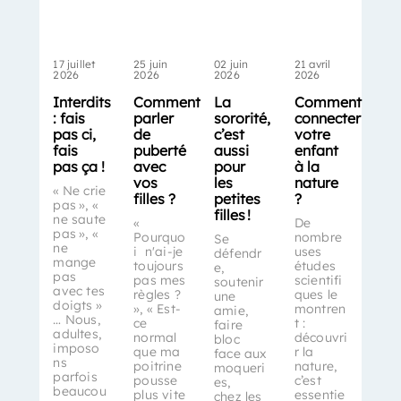
17 juillet
25 juin
02 juin
21 avril
2026
2026
2026
2026
Interdits
Comment
La
Comment
: fais
parler
sororité,
connecter
pas ci,
de
c’est
votre
fais
puberté
aussi
enfant
pas ça !
avec
pour
à la
vos
les
nature
« Ne crie
filles ?
petites
?
pas », «
filles !
ne saute
«
De
pas », «
Pourquo
nombre
Se
ne
i n'ai-je
uses
défendr
mange
toujours
études
e,
pas
pas mes
scientifi
soutenir
avec tes
règles ?
ques le
une
doigts »
», « Est-
montren
amie,
… Nous,
ce
t :
faire
adultes,
normal
découvri
bloc
imposo
que ma
r la
face aux
ns
poitrine
nature,
moqueri
parfois
pousse
c’est
es,
beaucou
plus vite
essentie
chez les