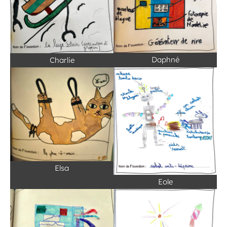
Daphné
Charlie
Elsa
Eole