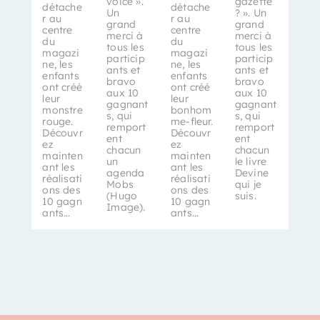
voice ».
gazette
détache
détache
Un
? ». Un
r au
r au
grand
grand
centre
centre
merci à
merci à
du
du
tous les
tous les
magazi
magazi
particip
particip
ne, les
ne, les
ants et
ants et
enfants
enfants
bravo
bravo
ont créé
ont créé
aux 10
aux 10
leur
leur
gagnant
gagnant
monstre
bonhom
s, qui
s, qui
rouge.
me-fleur.
remport
remport
Découvr
Découvr
ent
ent
ez
ez
chacun
chacun
mainten
mainten
un
le livre
ant les
ant les
agenda
Devine
réalisati
réalisati
Mobs
qui je
ons des
ons des
(Hugo
suis.
10 gagn
10 gagn
Image).
ants…
ants…