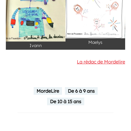
Maelys
Ivann
La rédac de Mordelire
MordeLire
De 6 à 9 ans
De 10 à 15 ans