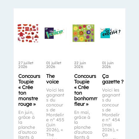
27 juillet
01 juillet
22 juin
01 juin
2026
2026
2026
2026
Concours
The
Concours
Ça
Toupie
voice
Toupie
gazette ?
« Crée
« Crée
Voici les
Voici les
ton
ton
gagnant
gagnant
monstre
bonhomme-
s du
s du
rouge »
fleur »
concour
concour
s de
s de
En juin,
En mai,
Mordelir
Mordelir
grâce à
grâce à
e n° 455
e n° 454
la
la
(juin
(mai
planche
planche
2026), «
2026), «
d’autoco
d’autoco
The
Ça
llants à
llants à