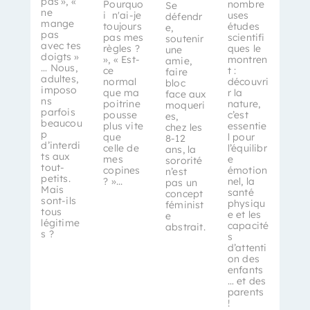
pas », «
Pourquo
nombre
Se
ne
i n'ai-je
uses
défendr
mange
toujours
études
e,
pas
pas mes
scientifi
soutenir
avec tes
règles ?
ques le
une
doigts »
», « Est-
montren
amie,
… Nous,
ce
t :
faire
adultes,
normal
découvri
bloc
imposo
que ma
r la
face aux
ns
poitrine
nature,
moqueri
parfois
pousse
c’est
es,
beaucou
plus vite
essentie
chez les
p
que
l pour
8-12
d’interdi
celle de
l’équilibr
ans, la
ts aux
mes
e
sororité
tout-
copines
émotion
n’est
petits.
? »...
nel, la
pas un
Mais
santé
concept
sont-ils
physiqu
féminist
tous
e et les
e
légitime
capacité
abstrait.
s ?
s
d’attenti
on des
enfants
… et des
parents
!