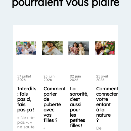
pourraient vous plaire
17 juillet
25 juin
02 juin
21 avril
2026
2026
2026
2026
Interdits
Comment
La
Comment
: fais
parler
sororité,
connecter
pas ci,
de
c’est
votre
fais
puberté
aussi
enfant
pas ça !
avec
pour
à la
vos
les
nature
« Ne crie
filles ?
petites
?
pas », «
filles !
ne saute
«
De