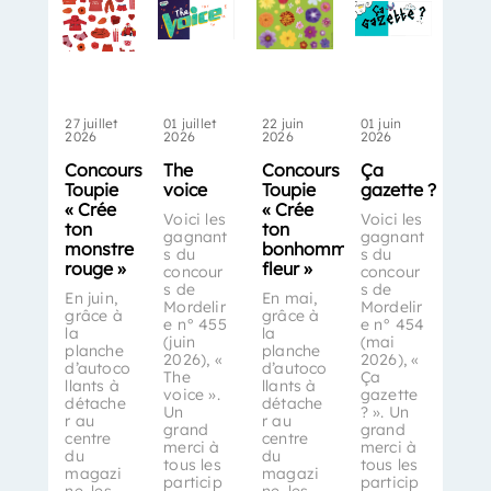
27 juillet
01 juillet
22 juin
01 juin
2026
2026
2026
2026
Concours
The
Concours
Ça
Toupie
voice
Toupie
gazette ?
« Crée
« Crée
Voici les
Voici les
ton
ton
gagnant
gagnant
monstre
bonhomme-
s du
s du
rouge »
fleur »
concour
concour
s de
s de
En juin,
En mai,
Mordelir
Mordelir
grâce à
grâce à
e n° 455
e n° 454
la
la
(juin
(mai
planche
planche
2026), «
2026), «
d’autoco
d’autoco
The
Ça
llants à
llants à
voice ».
gazette
détache
détache
Un
? ». Un
r au
r au
grand
grand
centre
centre
merci à
merci à
du
du
tous les
tous les
magazi
magazi
particip
particip