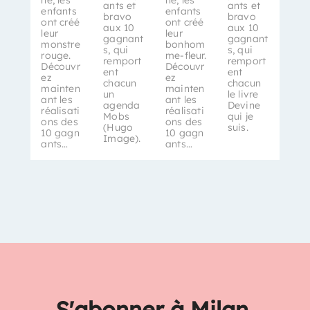
ne, les
ne, les
ants et
ants et
enfants
enfants
bravo
bravo
ont créé
ont créé
aux 10
aux 10
leur
leur
gagnant
gagnant
monstre
bonhom
s, qui
s, qui
rouge.
me-fleur.
remport
remport
Découvr
Découvr
ent
ent
ez
ez
chacun
chacun
mainten
mainten
un
le livre
ant les
ant les
agenda
Devine
réalisati
réalisati
Mobs
qui je
ons des
ons des
(Hugo
suis.
10 gagn
10 gagn
Image).
ants…
ants…
S'abonner à Milan,