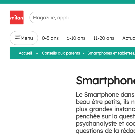
Chargement en cours...
Menu
0-5 ans
6-10 ans
11-20 ans
Actua
Accueil
-
Conseils aux parents
-
Smartphones et tablettes
Smartphones
Le Smartphone dans la
beau être petits, ils
plus grandes instance
penchée sur la questi
psychanalyste et coa
questions de la rédac