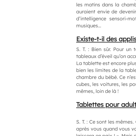
les matins dans la chambr
auraient envie de devenir
d’intelligence sensori-m
musiques…
Existe-t-il des appl
S. T. :
Bien sûr. Pour un to
tableaux d’éveil qu’on ac
La tablette est encore plu
bien les limites de la tabl
chambre du bébé. Ce n’est
cubes, les voitures, les p
mêmes, loin de là !
Tablettes pour adult
S. T. :
Ce sont les mêmes. C’
après vous quand vous vous
laissera en paix ! ». Mais