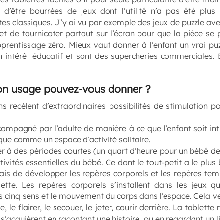
t d’être bourrées de jeux dont l’utilité n’a pas été plu
ttes classiques. J’y ai vu par exemple des jeux de puzzle ave
 et de tournicoter partout sur l’écran pour que la pièce se 
pprentissage zéro. Mieux vaut donner à l’enfant un vrai puzz
un intérêt éducatif et sont des supercheries commerciales. 
bon usage pouvez-vous donner ?
recèlent d’extraordinaires possibilités de stimulation po
compagné par l’adulte de manière à ce que l’enfant soit in
que comme un espace d’activité solitaire.
ter à des périodes courtes (un quart d’heure pour un bébé de
tivités essentielles du bébé. Ce dont le tout-petit a le plus 
ais de développer les repères corporels et les repères tem
ette. Les repères corporels s’installent dans les jeux qui
es cinq sens et le mouvement du corps dans l’espace. Cela ve
e, le flairer, le secouer, le jeter, courir derrière. La tablet
 s’acquièrent en racontant une histoire, ou en regardant un 