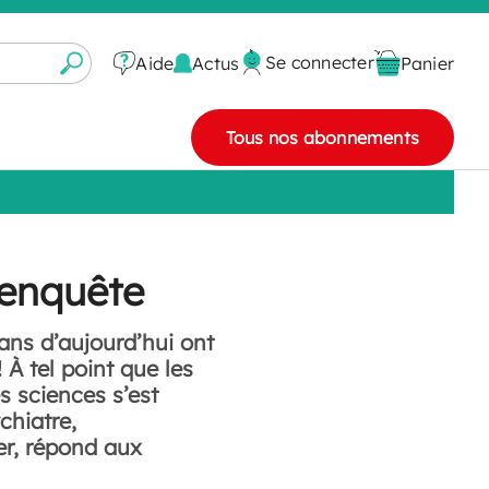
Se connecter
Actus
Aide
Panier
Tous nos abonnements
 enquête
rans d’aujourd’hui ont
 À tel point que les
s sciences s’est
chiatre,
er, répond aux