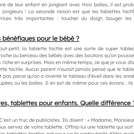
e de leur enfant en jonglant avec trois balles, il est pro
 jongleurs ! La seconde raison est que les tablettes tact
otrices très importantes : toucher du doigt, bouger les
is bénéfiques pour le bébé ?
ut-petit, la tablette tactile est une sorte de super tablea
croche au berceau des bébés avec des boutons qu’on pousse
s riche en surprises. Mais en même temps, ce que je vous di
ette tactile. Aucun parent n’aurait jamais pensé que le table
 pas parce qu’on a inventé le tableau d’éveil dans les anné
oupées ou les balles. Il en est de même pour ces écrans : ils
es, tablettes pour enfants. Quelle différence 
est un truc de publicistes. Ils disent : « Madame, Monsieur
 servez de votre tablette. Offrez-lui une tablette qui soit r
 ces tablettes tactiles ont pour seule particularité d’être m