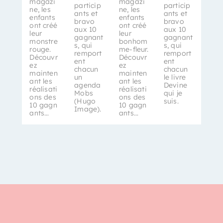
magazi
magazi
particip
particip
ne, les
ne, les
ants et
ants et
enfants
enfants
bravo
bravo
ont créé
ont créé
aux 10
aux 10
leur
leur
gagnant
gagnant
monstre
bonhom
s, qui
s, qui
rouge.
me-fleur.
remport
remport
Découvr
Découvr
ent
ent
ez
ez
chacun
chacun
mainten
mainten
un
le livre
ant les
ant les
agenda
Devine
réalisati
réalisati
Mobs
qui je
ons des
ons des
(Hugo
suis.
10 gagn
10 gagn
Image).
ants…
ants…