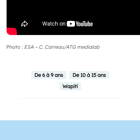
Photo :
ESA – C. Carreau/ATG medialab
De 6 à 9 ans
De 10 à 15 ans
Wapiti