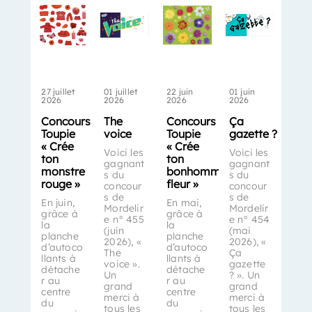
27 juillet
01 juillet
22 juin
01 juin
2026
2026
2026
2026
Concours
The
Concours
Ça
Toupie
voice
Toupie
gazette ?
« Crée
« Crée
Voici les
Voici les
ton
ton
gagnant
gagnant
monstre
bonhomme-
s du
s du
rouge »
fleur »
concour
concour
s de
s de
En juin,
En mai,
Mordelir
Mordelir
grâce à
grâce à
e n° 455
e n° 454
la
la
(juin
(mai
planche
planche
2026), «
2026), «
d’autoco
d’autoco
The
Ça
llants à
llants à
voice ».
gazette
détache
détache
Un
? ». Un
r au
r au
grand
grand
centre
centre
merci à
merci à
du
du
tous les
tous les