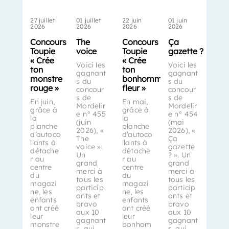
27 juillet
01 juillet
22 juin
01 juin
2026
2026
2026
2026
Concours
The
Concours
Ça
Toupie
voice
Toupie
gazette ?
« Crée
« Crée
Voici les
Voici les
ton
ton
gagnant
gagnant
monstre
bonhomme-
s du
s du
rouge »
fleur »
concour
concour
s de
s de
En juin,
En mai,
Mordelir
Mordelir
grâce à
grâce à
e n° 455
e n° 454
la
la
(juin
(mai
planche
planche
2026), «
2026), «
d’autoco
d’autoco
The
Ça
llants à
llants à
voice ».
gazette
détache
détache
Un
? ». Un
r au
r au
grand
grand
centre
centre
merci à
merci à
du
du
tous les
tous les
magazi
magazi
particip
particip
ne, les
ne, les
ants et
ants et
enfants
enfants
bravo
bravo
ont créé
ont créé
aux 10
aux 10
leur
leur
gagnant
gagnant
monstre
bonhom
s, qui
s, qui