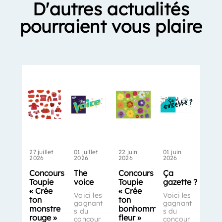
D'autres actualités
pourraient vous plaire
27 juillet
01 juillet
22 juin
01 juin
2026
2026
2026
2026
Concours
The
Concours
Ça
Toupie
voice
Toupie
gazette ?
« Crée
« Crée
Voici les
Voici les
ton
ton
gagnant
gagnant
monstre
bonhomme-
s du
s du
rouge »
fleur »
concour
concour