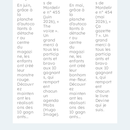
s de
s de
En juin,
En mai,
Mordelir
Mordelir
grâce à
grâce à
e n° 455
e n° 454
la
la
(juin
(mai
planche
planche
2026), «
2026), «
d’autoco
d’autoco
The
Ça
llants à
llants à
voice ».
gazette
détache
détache
Un
? ». Un
r au
r au
grand
grand
centre
centre
merci à
merci à
du
du
tous les
tous les
magazi
magazi
particip
particip
ne, les
ne, les
ants et
ants et
enfants
enfants
bravo
bravo
ont créé
ont créé
aux 10
aux 10
leur
leur
gagnant
gagnant
monstre
bonhom
s, qui
s, qui
rouge.
me-fleur.
remport
remport
Découvr
Découvr
ent
ent
ez
ez
chacun
chacun
mainten
mainten
un
le livre
ant les
ant les
agenda
Devine
réalisati
réalisati
Mobs
qui je
ons des
ons des
(Hugo
suis.
10 gagn
10 gagn
Image).
ants…
ants…