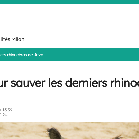
lités Milan
iers rhinocéros de Java
r sauver les derniers rhino
 13:59
0:24