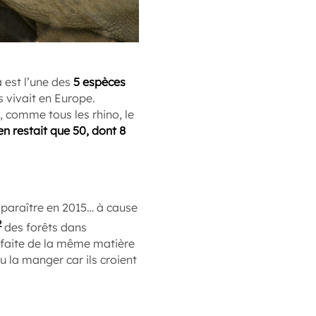
a est l’une des
5 espèces
s vivait en Europe.
t, comme tous les rhino, le
’en restait que 50, dont 8
isparaître en 2015… à cause
2
des forêts dans
st faite de la même matière
 la manger car ils croient