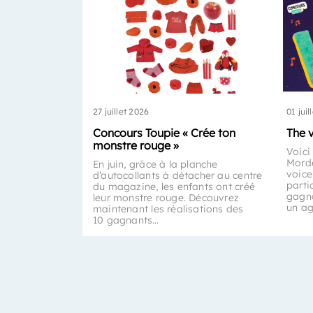
27 juillet 2026
01 juil
Concours Toupie « Crée ton
The 
monstre rouge »
Voici
Morde
En juin, grâce à la planche
voice
d’autocollants à détacher au centre
parti
du magazine, les enfants ont créé
gagna
leur monstre rouge. Découvrez
un a
maintenant les réalisations des
10 gagnants…