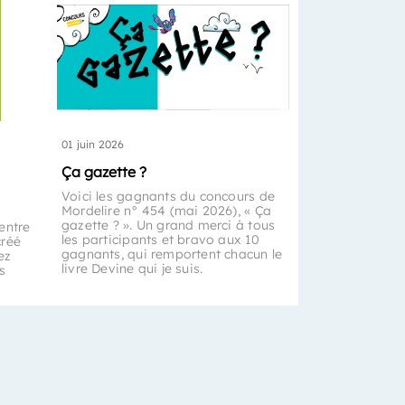
01 juin 2026
Ça gazette ?
Voici les gagnants du concours de
Mordelire n° 454 (mai 2026), « Ça
gazette ? ». Un grand merci à tous
entre
les participants et bravo aux 10
créé
gagnants, qui remportent chacun le
ez
livre Devine qui je suis.
s