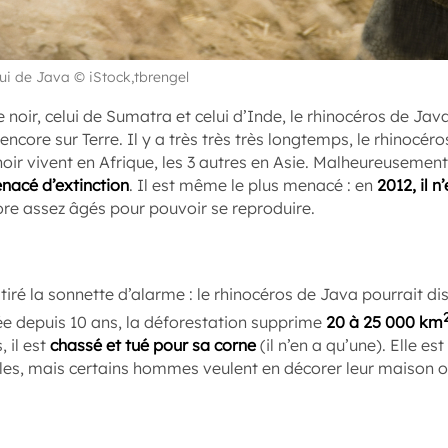
lui de Java © iStock,tbrengel
e noir, celui de Sumatra et celui d’Inde, le rhinocéros de Jav
encore sur Terre. Il y a très très très longtemps, le rhinocéro
 noir vivent en Afrique, les 3 autres en Asie. Malheureusemen
nacé d’extinction
. Il est même le plus menacé : en
2012, il n
re assez âgés pour pouvoir se reproduire.
t tiré la sonnette d’alarme : le rhinocéros de Java pourrait d
e depuis 10 ans, la déforestation supprime
20 à 25 000 km
, il est
chassé et tué pour sa corne
(il n’en a qu’une). Elle e
les, mais certains hommes veulent en décorer leur maison ou