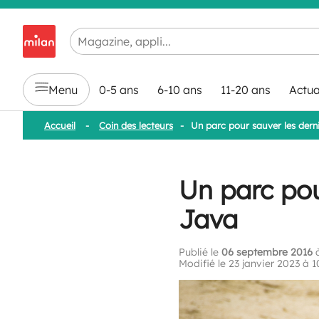
Chargement en cours...
Menu
0-5 ans
6-10 ans
11-20 ans
Actua
Accueil
-
Coin des lecteurs
-
Un parc pour sauver les dern
Un parc pou
Java
Publié le
06 septembre 2016
à
Modifié le 23 janvier 2023 à 1