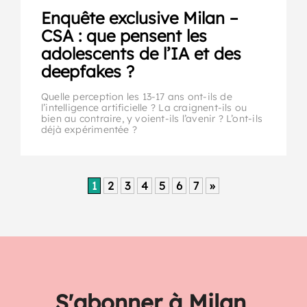
Enquête exclusive Milan –
CSA : que pensent les
adolescents de l’IA et des
deepfakes ?
Quelle perception les 13-17 ans ont-ils de
l’intelligence artificielle ? La craignent-ils ou
bien au contraire, y voient-ils l’avenir ? L’ont-ils
déjà expérimentée ?
1
2
3
4
5
6
7
»
S'abonner à Milan,