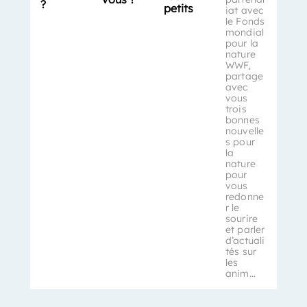
?
petits
iat avec
le Fonds
mondial
pour la
nature
WWF,
partage
avec
vous
trois
bonnes
nouvelle
s pour
la
nature
pour
vous
redonne
r le
sourire
et parler
d’actuali
tés sur
les
anim…