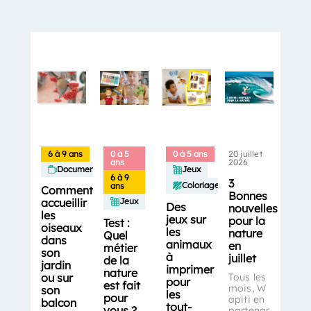
6 à 9 ans
0 à 5
0 à 5 ans
20 juillet
ans
2026
Documentaires
Jeux
6 à 9
3
Coloriages
ans
Comment
Bonnes
accueillir
Jeux
Des
nouvelles
les
jeux sur
pour la
Test :
oiseaux
les
nature
Quel
dans
animaux
en
métier
son
à
juillet
de la
jardin
imprimer
nature
ou sur
Tous les
pour
est fait
mois, W
son
les
pour
apiti en
balcon
tout-
vous ?
partenar