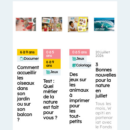
6 à 9 ans
0 à 5
0 à 5 ans
20 juillet
ans
2026
Documentaires
Jeux
6 à 9
3
Coloriages
ans
Comment
Bonnes
accueillir
Jeux
Des
nouvelles
les
jeux sur
pour la
Test :
oiseaux
les
nature
Quel
dans
animaux
en
métier
son
à
juillet
de la
jardin
imprimer
nature
ou sur
Tous les
pour
est fait
mois, W
son
les
pour
apiti en
balcon
tout-
vous ?
partenar
?
petits
iat avec
le Fonds