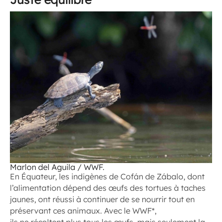
Marlon del Aguila / WWF.
En Équateur, les indigènes de Cofán de Zábalo, dont
l’alimentation dépend des œufs des tortues à taches
jaunes, ont réussi à continuer de se nourrir tout en
préservant ces animaux. Avec le WWF*,
ils ne récoltent plus tous les œufs, mais seulement la