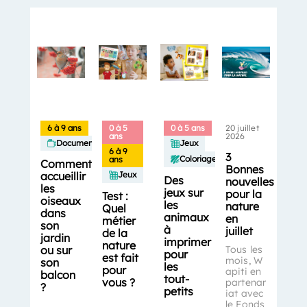
6 à 9 ans
0 à 5
0 à 5 ans
20 juillet
ans
2026
Documentaires
Jeux
6 à 9
3
Coloriages
ans
Comment
Bonnes
accueillir
Jeux
Des
nouvelles
les
jeux sur
pour la
Test :
oiseaux
les
nature
Quel
dans
animaux
en
métier
son
à
juillet
de la
jardin
imprimer
nature
ou sur
Tous les
pour
est fait
mois, W
son
les
pour
apiti en
balcon
tout-
vous ?
partenar
?
petits
iat avec
le Fonds