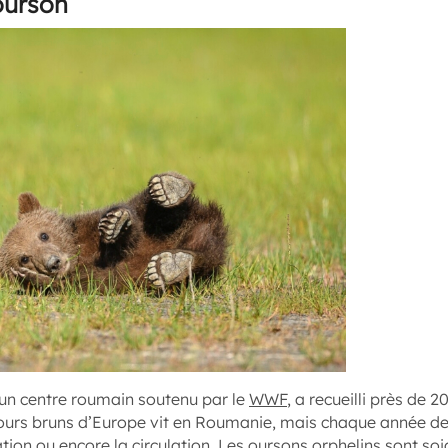
ourson
un centre roumain soutenu par le
WWF
, a recueilli près de 
ours bruns d’Europe vit en Roumanie, mais chaque année des
ation ou encore la circulation. Les oursons orphelins sont so