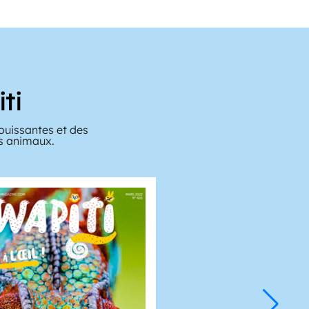
ti
ouissantes et des
es animaux.