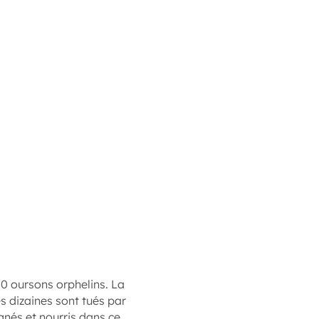
200 oursons orphelins. La
 dizaines sont tués par
ignés et nourris dans ce