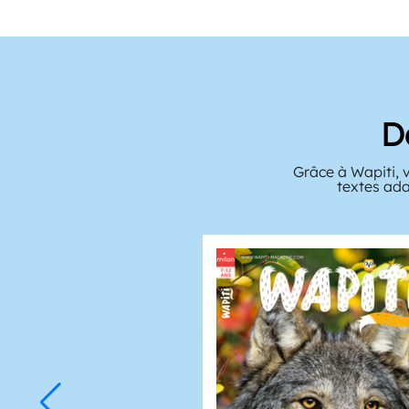
D
Grâce à Wapiti, 
textes ada