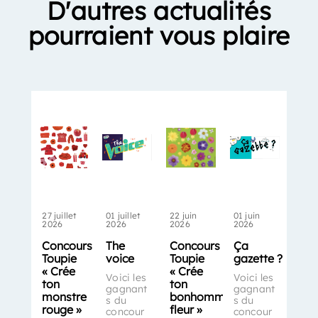
D'autres actualités
pourraient vous plaire
27 juillet
01 juillet
22 juin
01 juin
2026
2026
2026
2026
Concours
The
Concours
Ça
Toupie
voice
Toupie
gazette ?
« Crée
« Crée
Voici les
Voici les
ton
ton
gagnant
gagnant
monstre
bonhomme-
s du
s du
rouge »
fleur »
concour
concour