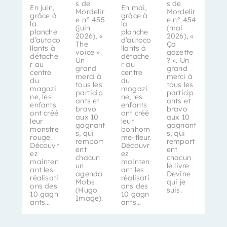
s de
s de
En juin,
En mai,
Mordelir
Mordelir
grâce à
grâce à
e n° 455
e n° 454
la
la
(juin
(mai
planche
planche
2026), «
2026), «
d’autoco
d’autoco
The
Ça
llants à
llants à
voice ».
gazette
détache
détache
Un
? ». Un
r au
r au
grand
grand
centre
centre
merci à
merci à
du
du
tous les
tous les
magazi
magazi
particip
particip
ne, les
ne, les
ants et
ants et
enfants
enfants
bravo
bravo
ont créé
ont créé
aux 10
aux 10
leur
leur
gagnant
gagnant
monstre
bonhom
s, qui
s, qui
rouge.
me-fleur.
remport
remport
Découvr
Découvr
ent
ent
ez
ez
chacun
chacun
mainten
mainten
un
le livre
ant les
ant les
agenda
Devine
réalisati
réalisati
Mobs
qui je
ons des
ons des
(Hugo
suis.
10 gagn
10 gagn
Image).
ants…
ants…