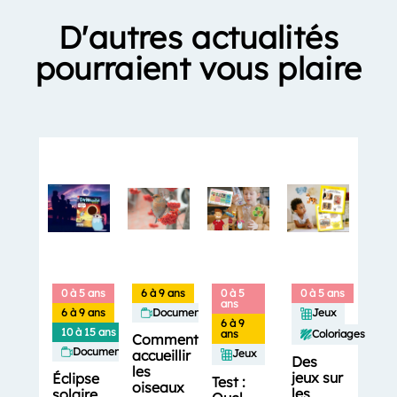
D'autres actualités
pourraient vous plaire
0 à 5 ans
6 à 9 ans
0 à 5
0 à 5 ans
ans
6 à 9 ans
Documentaires
Jeux
6 à 9
10 à 15 ans
Coloriages
ans
Comment
Documentaires
accueillir
Jeux
Des
les
jeux sur
Éclipse
Test :
oiseaux
les
solaire