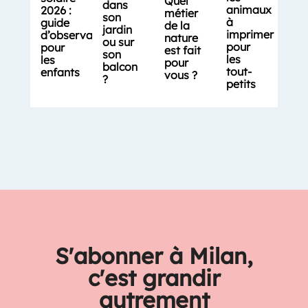
Quel
dans
animaux
2026 :
métier
son
à
guide
de la
jardin
imprimer
d’observation
nature
ou sur
pour
pour
est fait
son
les
les
pour
balcon
tout-
enfants
vous ?
?
petits
S'abonner à Milan,
c'est grandir
autrement