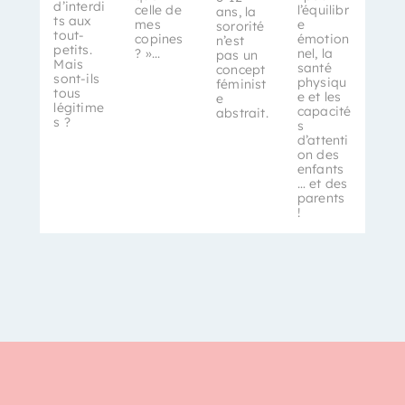
d’interdi
celle de
l’équilibr
ans, la
ts aux
mes
e
sororité
tout-
copines
émotion
n’est
petits.
? »...
nel, la
pas un
Mais
santé
concept
sont-ils
physiqu
féminist
tous
e et les
e
légitime
capacité
abstrait.
s ?
s
d’attenti
on des
enfants
… et des
parents
!