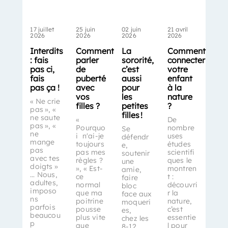
17 juillet
25 juin
02 juin
21 avril
2026
2026
2026
2026
Interdits
Comment
La
Comment
: fais
parler
sororité,
connecter
pas ci,
de
c’est
votre
fais
puberté
aussi
enfant
pas ça !
avec
pour
à la
vos
les
nature
« Ne crie
filles ?
petites
?
pas », «
filles !
ne saute
«
De
pas », «
Pourquo
nombre
Se
ne
i n'ai-je
uses
défendr
mange
toujours
études
e,
pas
pas mes
scientifi
soutenir
avec tes
règles ?
ques le
une
doigts »
», « Est-
montren
amie,
… Nous,
ce
t :
faire
adultes,
normal
découvri
bloc
imposo
que ma
r la
face aux
ns
poitrine
nature,
moqueri
parfois
pousse
c’est
es,
beaucou
plus vite
essentie
chez les
p
que
l pour
8-12