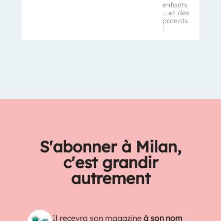
enfants
… et des
parents
!
S'abonner à Milan,
c'est grandir
autrement
Il recevra son magazine
à son nom