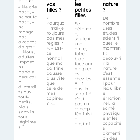
vos
les
nature
« Ne crie
filles ?
petites
?
pas », «
filles !
ne saute
«
De
pas », «
Pourquo
nombre
Se
ne
i n'ai-je
uses
défendr
mange
toujours
études
e,
pas
pas mes
scientifi
soutenir
avec tes
règles ?
ques le
une
doigts »
», « Est-
montren
amie,
… Nous,
ce
t :
faire
adultes,
normal
découvri
bloc
imposo
que ma
r la
face aux
ns
poitrine
nature,
moqueri
parfois
pousse
c’est
es,
beaucou
plus vite
essentie
chez les
p
que
l pour
8-12
d’interdi
celle de
l’équilibr
ans, la
ts aux
mes
e
sororité
tout-
copines
émotion
n’est
petits.
? »...
nel, la
pas un
Mais
santé
concept
sont-ils
physiqu
féminist
tous
e et les
e
légitime
capacité
abstrait.
s ?
s
d’attenti
on des