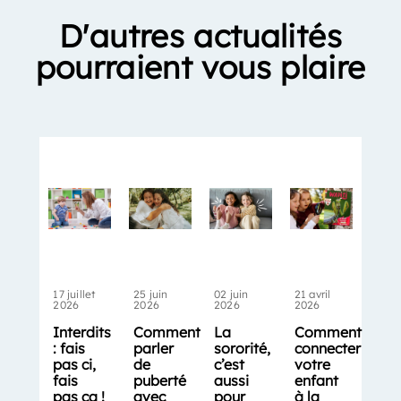
D'autres actualités
pourraient vous plaire
17 juillet
25 juin
02 juin
21 avril
2026
2026
2026
2026
Interdits
Comment
La
Comment
: fais
parler
sororité,
connecter
pas ci,
de
c’est
votre
fais
puberté
aussi
enfant
pas ça !
avec
pour
à la