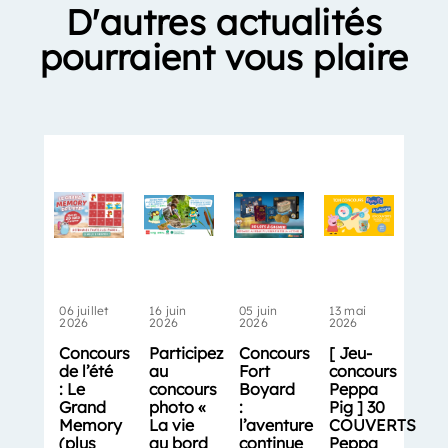
D'autres actualités
pourraient vous plaire
06 juillet
16 juin
05 juin
13 mai
2026
2026
2026
2026
Concours
Participez
Concours
[ Jeu-
de l’été
au
Fort
concours
: Le
concours
Boyard
Peppa
Grand
photo «
:
Pig ] 30
Memory
La vie
l’aventure
COUVERTS
(plus
au bord
continue
Peppa