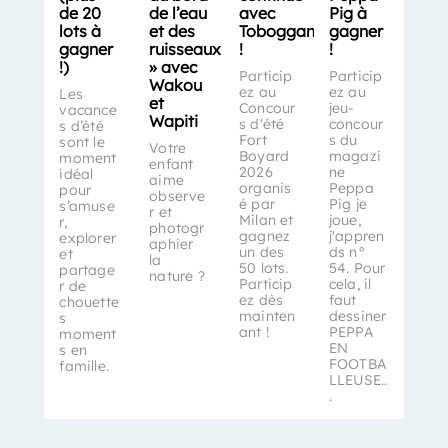
de 20
de l’eau
avec
Pig à
lots à
et des
Toboggan
gagner
gagner
ruisseaux
!
!
!)
» avec
Particip
Particip
Wakou
ez au
ez au
Les
et
Concour
jeu-
vacance
Wapiti
s d'été
concour
s d’été
Fort
s du
sont le
Votre
Boyard
magazi
moment
enfant
2026
ne
idéal
aime
organis
Peppa
pour
observe
é par
Pig je
s’amuse
r et
Milan et
joue,
r,
photogr
gagnez
j'appren
explorer
aphier
un des
ds n°
et
la
50 lots.
54. Pour
partage
nature ?
Particip
cela, il
r de
ez dès
faut
chouette
mainten
dessiner
s
ant !
PEPPA
moment
EN
s en
FOOTBA
famille.
LLEUSE..
.