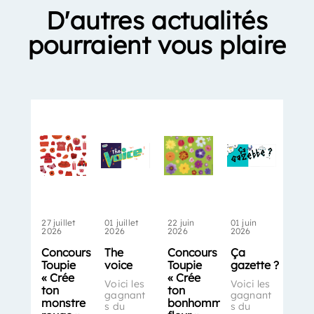
D'autres actualités
pourraient vous plaire
27 juillet
01 juillet
22 juin
01 juin
2026
2026
2026
2026
Concours
The
Concours
Ça
Toupie
voice
Toupie
gazette ?
« Crée
« Crée
Voici les
Voici les
ton
ton
gagnant
gagnant
monstre
bonhomme-
s du
s du