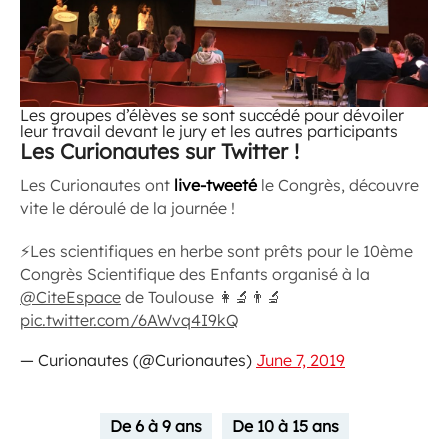
Les groupes d’élèves se sont succédé pour dévoiler
leur travail devant le jury et les autres participants
Les Curionautes sur Twitter !
Les Curionautes ont
live-tweeté
le Congrès, découvre
vite le déroulé de la journée !
⚡️Les scientifiques en herbe sont prêts pour le 10ème
Congrès Scientifique des Enfants organisé à la
@CiteEspace
de Toulouse 👩‍🔬👨‍🔬
pic.twitter.com/6AWvq4I9kQ
— Curionautes (@Curionautes)
June 7, 2019
De 6 à 9 ans
De 10 à 15 ans