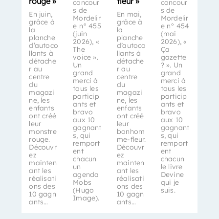
rouge »
fleur »
concour
concour
s de
s de
En juin,
En mai,
Mordelir
Mordelir
grâce à
grâce à
e n° 455
e n° 454
la
la
(juin
(mai
planche
planche
2026), «
2026), «
d’autoco
d’autoco
The
Ça
llants à
llants à
voice ».
gazette
détache
détache
Un
? ». Un
r au
r au
grand
grand
centre
centre
merci à
merci à
du
du
tous les
tous les
magazi
magazi
particip
particip
ne, les
ne, les
ants et
ants et
enfants
enfants
bravo
bravo
ont créé
ont créé
aux 10
aux 10
leur
leur
gagnant
gagnant
monstre
bonhom
s, qui
s, qui
rouge.
me-fleur.
remport
remport
Découvr
Découvr
ent
ent
ez
ez
chacun
chacun
mainten
mainten
un
le livre
ant les
ant les
agenda
Devine
réalisati
réalisati
Mobs
qui je
ons des
ons des
(Hugo
suis.
10 gagn
10 gagn
Image).
ants…
ants…