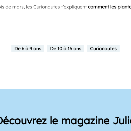
s de mars, les Curionautes t’expliquent
comment les plant
De 6 à 9 ans
De 10 à 15 ans
Curionautes
Découvrez le magazine Juli