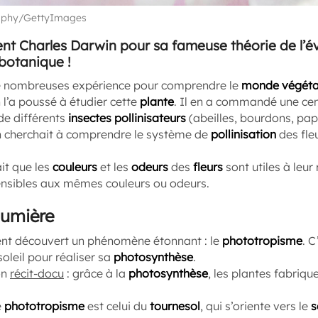
raphy/GettyImages
nt Charles Darwin pour sa fameuse théorie de l’é
 botanique !
e nombreuses expérience pour comprendre le
monde végéta
 l’a poussé à étudier cette
plante
. Il en a commandé une ce
de différents
insectes pollinisateurs
(abeilles, bourdons, papi
n cherchait à comprendre le système de
pollinisation
des fleu
it que les
couleurs
et les
odeurs
des
fleurs
sont utiles à leur
sensibles aux mêmes couleurs ou odeurs.
lumière
nt découvert un phénomène étonnant : le
phototropisme
. C
soleil pour réaliser sa
photosynthèse
.
on
récit-docu
: grâce à la
photosynthèse
, les plantes fabriqu
e
phototropisme
est celui du
tournesol
, qui s’oriente vers le
s