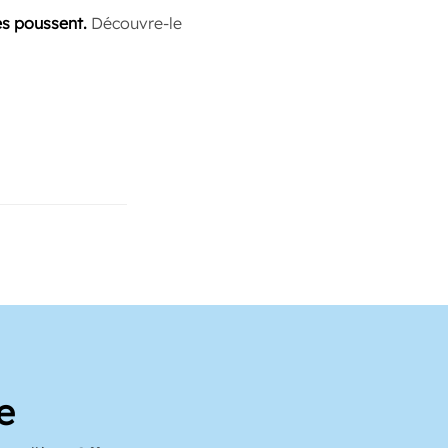
es poussent.
Découvre-le
e