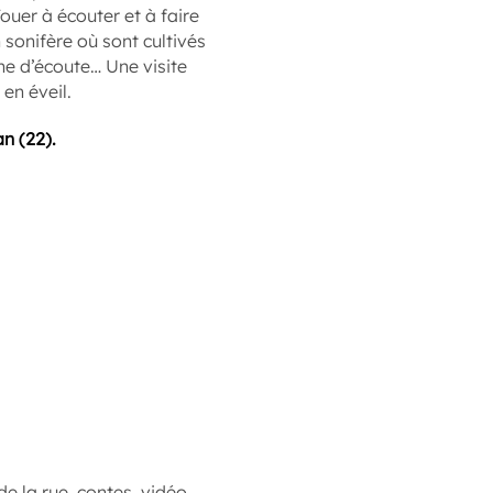
ouer à écouter et à faire
n sonifère où sont cultivés
ne d’écoute… Une visite
 en éveil.
n (22).
e la rue, contes, vidéo,