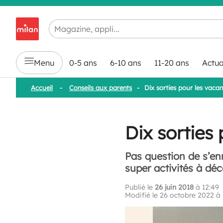
Chargement en cours...
Menu
0-5 ans
6-10 ans
11-20 ans
Actua
Accueil
-
Conseils aux parents
-
Dix sorties pour les vacan
Dix sorties 
Pas question de s’en
super activités à déc
Publié le
26 juin 2018
à 12:49
Modifié le 26 octobre 2022 à 