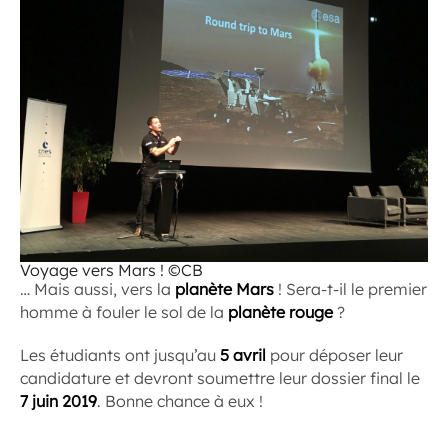
Voyage vers Mars ! ©CB
… Mais aussi, vers la
planète Mars
! Sera-t-il le premier
homme à fouler le sol de la
planète rouge
?
Les étudiants ont jusqu’au
5 avril
pour déposer leur
candidature et devront soumettre leur dossier final le
7 juin 2019
. Bonne chance à eux !