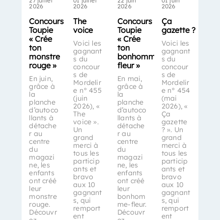
27 juillet
01 juillet
22 juin
01 juin
2026
2026
2026
2026
Concours
The
Concours
Ça
Toupie
voice
Toupie
gazette ?
« Crée
« Crée
Voici les
Voici les
ton
ton
gagnant
gagnant
monstre
bonhomme-
s du
s du
rouge »
fleur »
concour
concour
s de
s de
En juin,
En mai,
Mordelir
Mordelir
grâce à
grâce à
e n° 455
e n° 454
la
la
(juin
(mai
planche
planche
2026), «
2026), «
d’autoco
d’autoco
The
Ça
llants à
llants à
voice ».
gazette
détache
détache
Un
? ». Un
r au
r au
grand
grand
centre
centre
merci à
merci à
du
du
tous les
tous les
magazi
magazi
particip
particip
ne, les
ne, les
ants et
ants et
enfants
enfants
bravo
bravo
ont créé
ont créé
aux 10
aux 10
leur
leur
gagnant
gagnant
monstre
bonhom
s, qui
s, qui
rouge.
me-fleur.
remport
remport
Découvr
Découvr
ent
ent
ez
ez