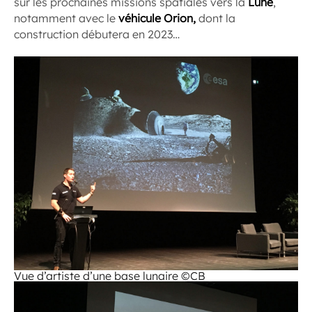
sur les prochaines missions spatiales vers la
Lune
,
notamment avec le
véhicule Orion,
dont la
construction débutera en 2023…
Vue d’artiste d’une base lunaire ©CB