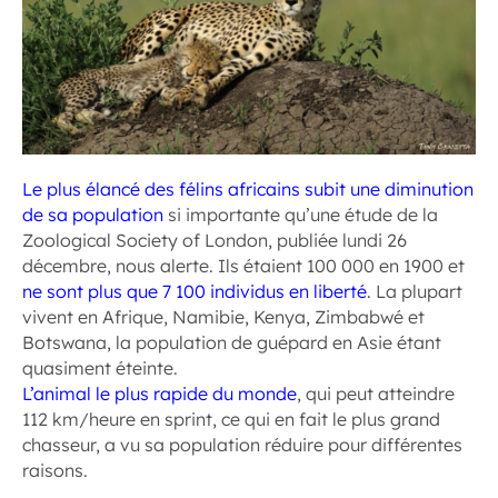
Le plus élancé des félins africains subit une diminution
de sa population
si importante qu’une étude de la
Zoological Society of London, publiée lundi 26
décembre, nous alerte. Ils étaient 100 000 en 1900 et
ne sont plus que 7 100 individus en liberté
. La plupart
vivent en Afrique, Namibie, Kenya, Zimbabwé et
Botswana, la population de guépard en Asie étant
quasiment éteinte.
L’animal le plus rapide du monde
, qui peut atteindre
112 km/heure en sprint, ce qui en fait le plus grand
chasseur, a vu sa population réduire pour différentes
raisons.