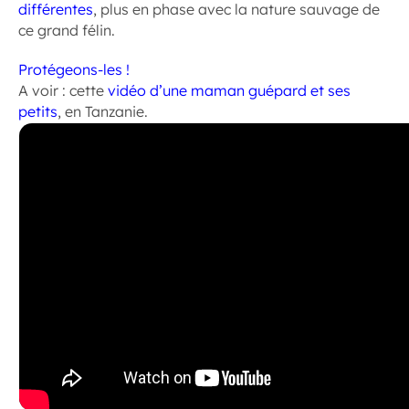
différentes
, plus en phase avec la nature sauvage de
ce grand félin.
Protégeons-les !
A voir : cette
vidéo d’une maman guépard et ses
petits
, en Tanzanie.