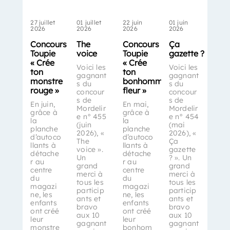
27 juillet
01 juillet
22 juin
01 juin
2026
2026
2026
2026
Concours
The
Concours
Ça
Toupie
voice
Toupie
gazette ?
« Crée
« Crée
Voici les
Voici les
ton
ton
gagnant
gagnant
monstre
bonhomme-
s du
s du
rouge »
fleur »
concour
concour
s de
s de
En juin,
En mai,
Mordelir
Mordelir
grâce à
grâce à
e n° 455
e n° 454
la
la
(juin
(mai
planche
planche
2026), «
2026), «
d’autoco
d’autoco
The
Ça
llants à
llants à
voice ».
gazette
détache
détache
Un
? ». Un
r au
r au
grand
grand
centre
centre
merci à
merci à
du
du
tous les
tous les
magazi
magazi
particip
particip
ne, les
ne, les
ants et
ants et
enfants
enfants
bravo
bravo
ont créé
ont créé
aux 10
aux 10
leur
leur
gagnant
gagnant
monstre
bonhom