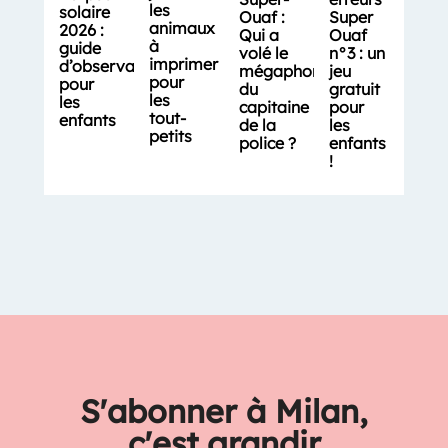
les
solaire
Ouaf :
Super
animaux
2026 :
Qui a
Ouaf
à
guide
volé le
n°3 : un
imprimer
d’observation
mégaphone
jeu
pour
pour
du
gratuit
les
les
capitaine
pour
tout-
enfants
de la
les
petits
police ?
enfants
!
S'abonner à Milan,
c'est grandir