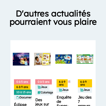
D'autres actualités
pourraient vous plaire
0 à 5 ans
0 à 5 ans
6 à 9
6 à 9
ans
ans
6 à 9 ans
Jeux
Jeux
Jeux
10 à 15 ans
Coloriages
Enquête
Jeu des
Documentaires
Des
de
7
jeux sur
Éclipse
Super-
erreurs