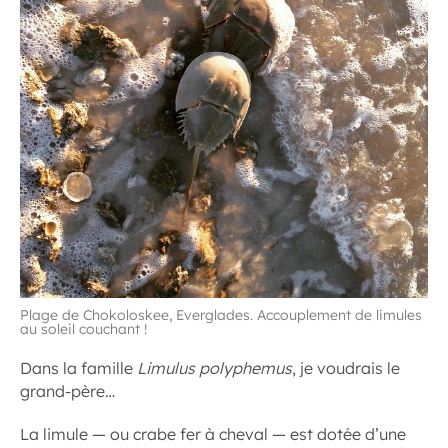
Plage de Chokoloskee, Everglades. Accouplement de limules
au soleil couchant !
Dans la famille
Limulus polyphemus
, je voudrais le
grand-père…
La limule — ou crabe fer à cheval — est dotée d’une