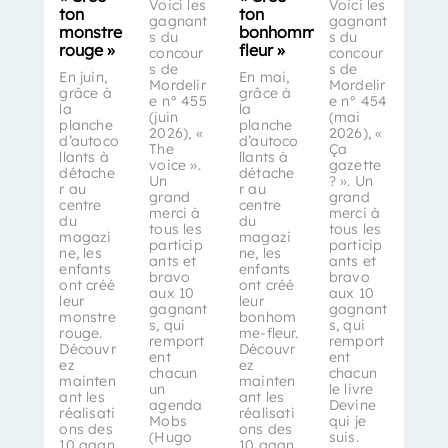
Voici les
Voici les
ton
ton
gagnant
gagnant
monstre
bonhomme-
s du
s du
rouge »
fleur »
concour
concour
s de
s de
En juin,
En mai,
Mordelir
Mordelir
grâce à
grâce à
e n° 455
e n° 454
la
la
(juin
(mai
planche
planche
2026), «
2026), «
d’autoco
d’autoco
The
Ça
llants à
llants à
voice ».
gazette
détache
détache
Un
? ». Un
r au
r au
grand
grand
centre
centre
merci à
merci à
du
du
tous les
tous les
magazi
magazi
particip
particip
ne, les
ne, les
ants et
ants et
enfants
enfants
bravo
bravo
ont créé
ont créé
aux 10
aux 10
leur
leur
gagnant
gagnant
monstre
bonhom
s, qui
s, qui
rouge.
me-fleur.
remport
remport
Découvr
Découvr
ent
ent
ez
ez
chacun
chacun
mainten
mainten
un
le livre
ant les
ant les
agenda
Devine
réalisati
réalisati
Mobs
qui je
ons des
ons des
(Hugo
suis.
10 gagn
10 gagn