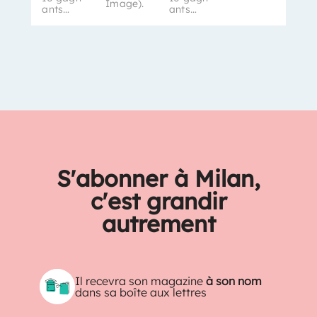
Image).
ants…
ants…
S'abonner à Milan,
c'est grandir
autrement
Il recevra son magazine
à son nom
dans sa boîte aux lettres