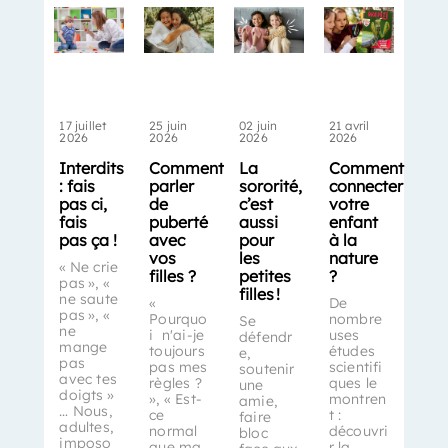
17 juillet
25 juin
02 juin
21 avril
2026
2026
2026
2026
Interdits
Comment
La
Comment
: fais
parler
sororité,
connecter
pas ci,
de
c’est
votre
fais
puberté
aussi
enfant
pas ça !
avec
pour
à la
vos
les
nature
« Ne crie
filles ?
petites
?
pas », «
filles !
ne saute
«
De
pas », «
Pourquo
nombre
Se
ne
i n'ai-je
uses
défendr
mange
toujours
études
e,
pas
pas mes
scientifi
soutenir
avec tes
règles ?
ques le
une
doigts »
», « Est-
montren
amie,
… Nous,
ce
t :
faire
adultes,
normal
découvri
bloc
imposo
que ma
r la