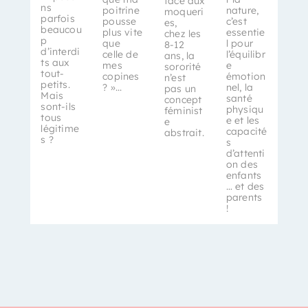
face aux
ns
poitrine
nature,
moqueri
parfois
pousse
c’est
es,
beaucou
plus vite
essentie
chez les
p
que
l pour
8-12
d’interdi
celle de
l’équilibr
ans, la
ts aux
mes
e
sororité
tout-
copines
émotion
n’est
petits.
? »...
nel, la
pas un
Mais
santé
concept
sont-ils
physiqu
féminist
tous
e et les
e
légitime
capacité
abstrait.
s ?
s
d’attenti
on des
enfants
… et des
parents
!