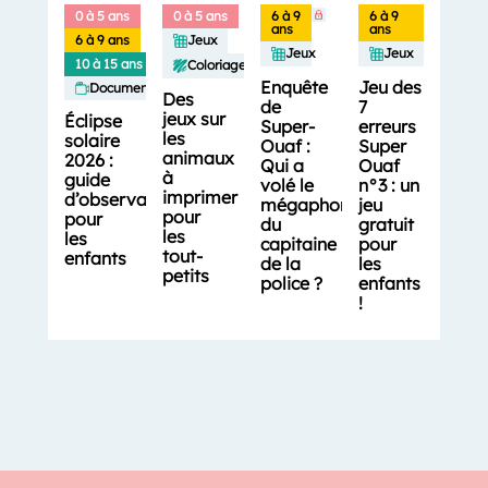
0 à 5 ans
0 à 5 ans
6 à 9
6 à 9
ans
ans
6 à 9 ans
Jeux
Jeux
Jeux
10 à 15 ans
Coloriages
Enquête
Jeu des
Documentaires
Des
de
7
jeux sur
Éclipse
Super-
erreurs
les
solaire
Ouaf :
Super
animaux
2026 :
Qui a
Ouaf
à
guide
volé le
n°3 : un
imprimer
d’observation
mégaphone
jeu
pour
pour
du
gratuit
les
les
capitaine
pour
tout-
enfants
de la
les
petits
police ?
enfants
!