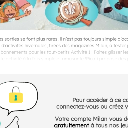
es sorties se font plus rares, il n’est pas toujours simple d’o
 d’activités hivernales, tirées des magazines Milan, à tester
bonnements pour les tout-petits Activité 1 : Faites glisser le
tte activité à la fois simple et amusante !Picoti propose des
ise.
Pour accéder à ce c
connectez-vous ou créez v
Votre compte Milan vous 
gratuitement
à tous nos jeux