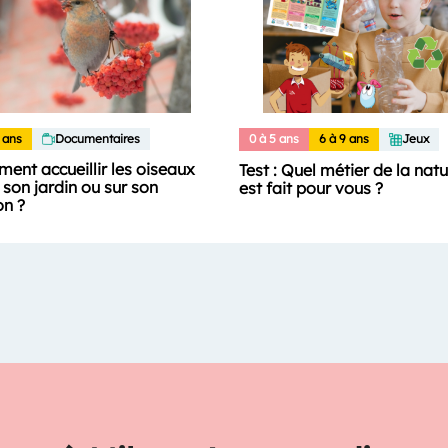
 ans
Documentaires
0 à 5 ans
6 à 9 ans
Jeux
ent accueillir les oiseaux
Test : Quel métier de la nat
son jardin ou sur son
est fait pour vous ?
on ?