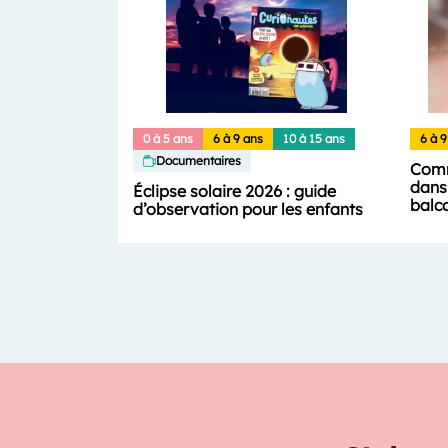
0 à 5 ans
6 à 9 ans
10 à 15 ans
6 à 9
Documentaires
Comm
dans 
Éclipse solaire 2026 : guide
balc
d’observation pour les enfants