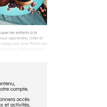
ccuper les enfants à la
 pour apprendre, créer et
s pingouins avec Picoti Les
 pingouins à détacher et à
ontenu,
otre compte.
donnera accès
 et activités.