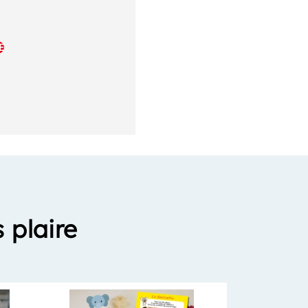
E
 plaire