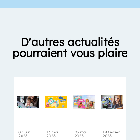
D'autres actualités
pourraient vous plaire
07 juin
13 mai
03 mai
18 février
2026
2026
2026
2026