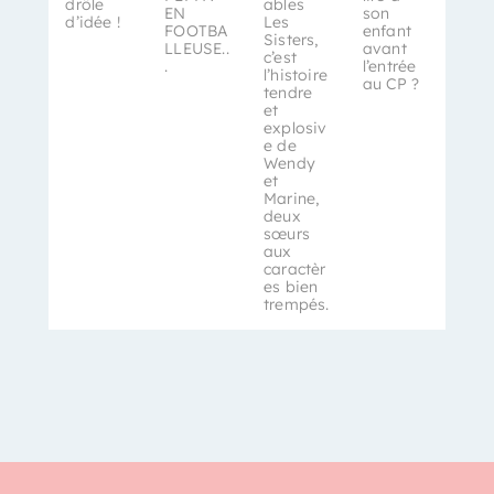
drôle
ables
EN
son
d’idée !
Les
FOOTBA
enfant
Sisters,
LLEUSE..
avant
c’est
.
l’entrée
l’histoire
au CP ?
tendre
et
explosiv
e de
Wendy
et
Marine,
deux
sœurs
aux
caractèr
es bien
trempés.