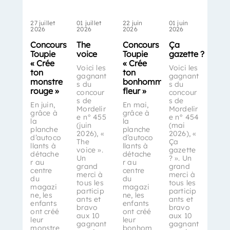
27 juillet
01 juillet
22 juin
01 juin
2026
2026
2026
2026
Concours
The
Concours
Ça
Toupie
voice
Toupie
gazette ?
« Crée
« Crée
Voici les
Voici les
ton
ton
gagnant
gagnant
monstre
bonhomme-
s du
s du
rouge »
fleur »
concour
concour
s de
s de
En juin,
En mai,
Mordelir
Mordelir
grâce à
grâce à
e n° 455
e n° 454
la
la
(juin
(mai
planche
planche
2026), «
2026), «
d’autoco
d’autoco
The
Ça
llants à
llants à
voice ».
gazette
détache
détache
Un
? ». Un
r au
r au
grand
grand
centre
centre
merci à
merci à
du
du
tous les
tous les
magazi
magazi
particip
particip
ne, les
ne, les
ants et
ants et
enfants
enfants
bravo
bravo
ont créé
ont créé
aux 10
aux 10
leur
leur
gagnant
gagnant
monstre
bonhom