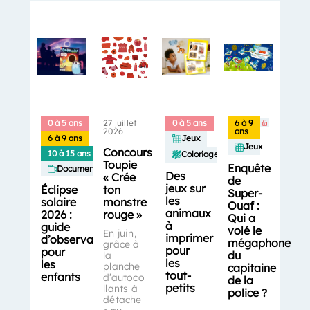
0 à 5 ans
27 juillet
0 à 5 ans
6 à 9
2026
ans
6 à 9 ans
Jeux
Jeux
Concours
10 à 15 ans
Coloriages
Toupie
Enquête
Documentaires
Des
« Crée
de
jeux sur
Éclipse
ton
Super-
les
solaire
monstre
Ouaf :
animaux
2026 :
rouge »
Qui a
à
guide
volé le
En juin,
imprimer
d’observation
mégaphone
grâce à
pour
pour
du
la
les
les
planche
capitaine
tout-
enfants
d’autoco
de la
petits
llants à
police ?
détache