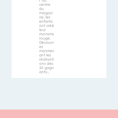
r au
centre
du
magazi
ne, les
enfants
ont créé
leur
monstre
rouge.
Découvr
ez
mainten
ant les
réalisati
ons des
10 gagn
ants…