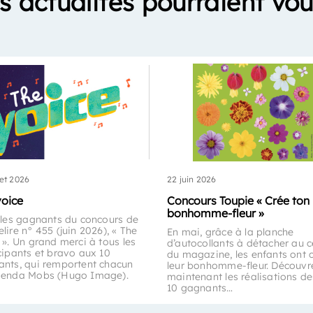
s actualités pourraient vou
let 2026
22 juin 2026
voice
Concours Toupie « Crée ton
bonhomme-fleur »
 les gagnants du concours de
lire n° 455 (juin 2026), « The
En mai, grâce à la planche
 ». Un grand merci à tous les
d’autocollants à détacher au c
cipants et bravo aux 10
du magazine, les enfants ont 
nts, qui remportent chacun
leur bonhomme-fleur. Découvr
genda Mobs (Hugo Image).
maintenant les réalisations de
10 gagnants…