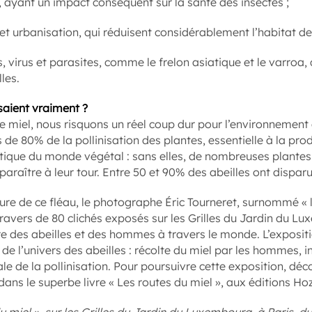
, ayant un impact conséquent sur la santé des insectes ;
 et urbanisation, qui réduisent considérablement l’habitat des
virus et parasites, comme le frelon asiatique et le varroa, 
lles.
ssaient vraiment ?
e miel, nous risquons un réel coup dur pour l’environnement e
 de 80% de la pollinisation des plantes, essentielle à la pr
ue du monde végétal : sans elles, de nombreuses plantes —
araître à leur tour. Entre 50 et 90% des abeilles ont disparu
ure de ce fléau, le photographe Éric Tourneret, surnommé «
 travers de 80 clichés exposés sur les Grilles du Jardin du L
ire des abeilles et des hommes à travers le monde. L’exposit
de l’univers des abeilles : récolte du miel par les hommes, 
ale de la pollinisation. Pour poursuivre cette exposition, d
dans le superbe livre « Les routes du miel », aux éditions Ho