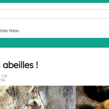
lités Milan
abeilles !
 7:33
7:56