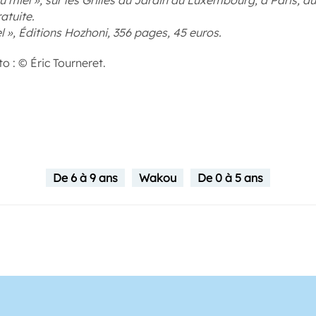
du miel », sur les Grilles du Jardin du Luxembourg, à Paris, 
atuite.
el », Éditions Hozhoni, 356 pages, 45 euros.
o : © Éric Tourneret.
De 6 à 9 ans
Wakou
De 0 à 5 ans