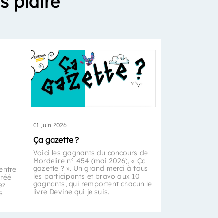
s plaire
01 juin 2026
Ça gazette ?
Voici les gagnants du concours de
Mordelire n° 454 (mai 2026), « Ça
gazette ? ». Un grand merci à tous
entre
les participants et bravo aux 10
créé
gagnants, qui remportent chacun le
ez
livre Devine qui je suis.
s