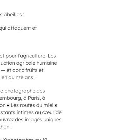
 abeilles ;
qui attaquent et
t pour l’agriculture. Les
oduction agricole humaine
 et donc fruits et
 en quinze ans !
 le photographe des
uxembourg, à Paris, à
ion
«
Les routes du miel
»
instants intimes au cœur de
écouvrez des images uniques
zhoni.