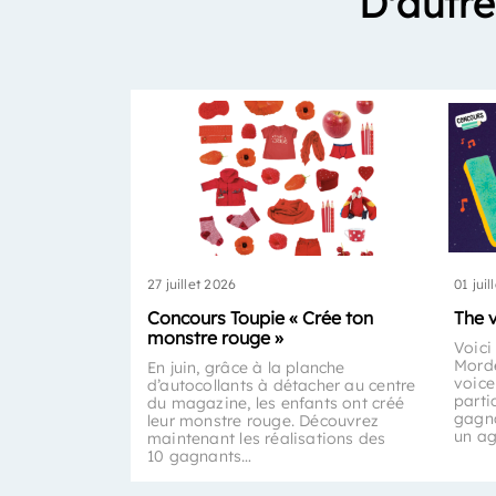
D'autre
27 juillet 2026
01 juil
Concours Toupie « Crée ton
The 
monstre rouge »
Voici
Morde
En juin, grâce à la planche
voice
d’autocollants à détacher au centre
parti
du magazine, les enfants ont créé
gagna
leur monstre rouge. Découvrez
un a
maintenant les réalisations des
10 gagnants…