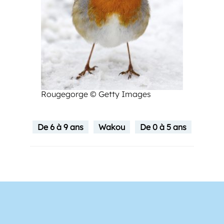
Rougegorge © Getty Images
De 6 à 9 ans
Wakou
De 0 à 5 ans