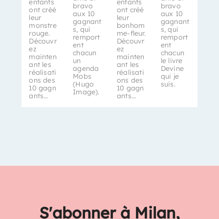
enfants
enfants
bravo
bravo
ont créé
ont créé
aux 10
aux 10
leur
leur
gagnant
gagnant
monstre
bonhom
s, qui
s, qui
rouge.
me-fleur.
remport
remport
Découvr
Découvr
ent
ent
ez
ez
chacun
chacun
mainten
mainten
un
le livre
ant les
ant les
agenda
Devine
réalisati
réalisati
Mobs
qui je
ons des
ons des
(Hugo
suis.
10 gagn
10 gagn
Image).
ants…
ants…
S'abonner à Milan,