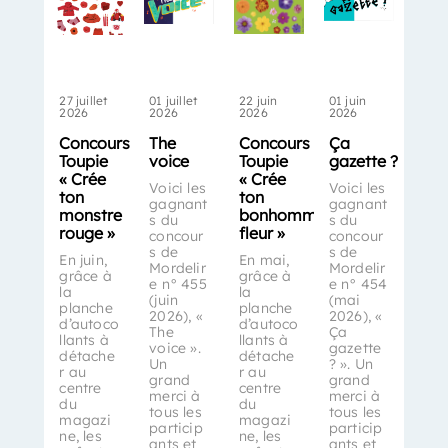
27 juillet
01 juillet
22 juin
01 juin
2026
2026
2026
2026
Concours
The
Concours
Ça
Toupie
voice
Toupie
gazette ?
« Crée
« Crée
Voici les
Voici les
ton
ton
gagnant
gagnant
monstre
bonhomme-
s du
s du
rouge »
fleur »
concour
concour
s de
s de
En juin,
En mai,
Mordelir
Mordelir
grâce à
grâce à
e n° 455
e n° 454
la
la
(juin
(mai
planche
planche
2026), «
2026), «
d’autoco
d’autoco
The
Ça
llants à
llants à
voice ».
gazette
détache
détache
Un
? ». Un
r au
r au
grand
grand
centre
centre
merci à
merci à
du
du
tous les
tous les
magazi
magazi
particip
particip
ne, les
ne, les
ants et
ants et