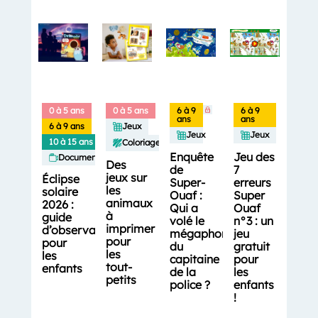
0 à 5 ans
0 à 5 ans
6 à 9
6 à 9
ans
ans
6 à 9 ans
Jeux
Jeux
Jeux
10 à 15 ans
Coloriages
Enquête
Jeu des
Documentaires
Des
de
7
jeux sur
Éclipse
Super-
erreurs
les
solaire
Ouaf :
Super
animaux
2026 :
Qui a
Ouaf
à
guide
volé le
n°3 : un
imprimer
d’observation
mégaphone
jeu
pour
pour
du
gratuit
les
les
capitaine
pour
tout-
enfants
de la
les
petits
police ?
enfants
!