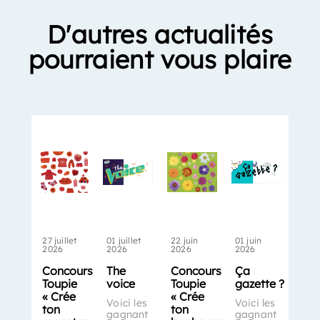
D'autres actualités
pourraient vous plaire
27 juillet
01 juillet
22 juin
01 juin
2026
2026
2026
2026
Concours
The
Concours
Ça
Toupie
voice
Toupie
gazette ?
« Crée
« Crée
Voici les
Voici les
ton
ton
gagnant
gagnant