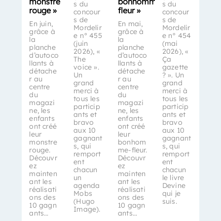
monstre
bonhomme-
s du
s du
rouge »
fleur »
concour
concour
s de
s de
En juin,
En mai,
Mordelir
Mordelir
grâce à
grâce à
e n° 455
e n° 454
la
la
(juin
(mai
planche
planche
2026), «
2026), «
d’autoco
d’autoco
The
Ça
llants à
llants à
voice ».
gazette
détache
détache
Un
? ». Un
r au
r au
grand
grand
centre
centre
merci à
merci à
du
du
tous les
tous les
magazi
magazi
particip
particip
ne, les
ne, les
ants et
ants et
enfants
enfants
bravo
bravo
ont créé
ont créé
aux 10
aux 10
leur
leur
gagnant
gagnant
monstre
bonhom
s, qui
s, qui
rouge.
me-fleur.
remport
remport
Découvr
Découvr
ent
ent
ez
ez
chacun
chacun
mainten
mainten
un
le livre
ant les
ant les
agenda
Devine
réalisati
réalisati
Mobs
qui je
ons des
ons des
(Hugo
suis.
10 gagn
10 gagn
Image).
ants…
ants…