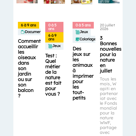
6 à 9 ans
0 à 5
0 à 5 ans
20 juillet
ans
2026
Documentaires
Jeux
6 à 9
3
Coloriages
ans
Comment
Bonnes
accueillir
Jeux
Des
nouvelles
les
jeux sur
pour la
Test :
oiseaux
les
nature
Quel
dans
animaux
en
métier
son
à
juillet
de la
jardin
imprimer
nature
ou sur
Tous les
pour
est fait
mois, W
son
les
pour
apiti en
balcon
tout-
vous ?
partenar
?
petits
iat avec
le Fonds
mondial
pour la
nature
WWF,
partage
avec