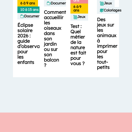
ans
6 à 9 ans
Documentaires
Jeux
6 à 9
10 à 15 ans
Coloriages
ans
Comment
Documentaires
accueillir
Jeux
Des
les
jeux sur
Éclipse
Test :
oiseaux
les
solaire
Quel
dans
animaux
2026 :
métier
son
à
guide
de la
jardin
imprimer
d’observation
nature
ou sur
pour
pour
est fait
son
les
les
pour
balcon
tout-
enfants
vous ?
?
petits