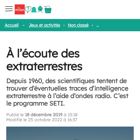
Accueil
-
Jeux et activités
-
Non classé
-
À l’écoute des extrater
À l’écoute des
extraterrestres
Depuis 1960, des scientifiques tentent de
trouver d’éventuelles traces d’intelligence
extraterrestre à l’aide d’ondes radio. C’est
le programme SETI.
Publié le
18 décembre 2019
à 15:18
Modifié le 25 octobre 2022 à 16:37