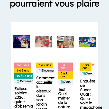
pourraient vous plaire
0 à 5 ans
6 à 9 ans
0 à 5
6 à 9
ans
ans
6 à 9 ans
Documentaires
6 à 9
Jeux
10 à 15 ans
ans
Comment
Enquête
Documentaires
accueillir
Jeux
de
les
Éclipse
Test :
Super-
oiseaux
solaire
Quel
Ouaf :
dans
2026 :
métier
Qui a
son
guide
de la
volé le
jardin
d’observation
nature
mégaphone
ou sur