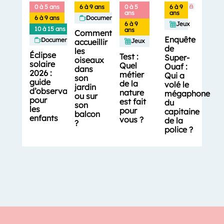
0 à 5 ans
6 à 9 ans
0 à 5
6 à 9
ans
ans
6 à 9 ans
Documentaires
6 à 9
Jeux
10 à 15 ans
ans
Comment
Enquête
Documentaires
accueillir
Jeux
de
les
Éclipse
Test :
Super-
oiseaux
solaire
Quel
Ouaf :
dans
2026 :
métier
Qui a
son
guide
de la
volé le
jardin
d’observation
nature
mégaphone
ou sur
pour
est fait
du
son
les
pour
capitaine
balcon
enfants
vous ?
de la
?
police ?