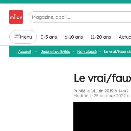
Chargement en cours...
Menu
0-5 ans
6-10 ans
11-20 ans
Actua
Accueil
-
Jeux et activités
-
Non classé
-
Le vrai/faux d
Le vrai/fau
Publié le
14 juin 2019
à 14:42
Modifié le 25 octobre 2022 à 