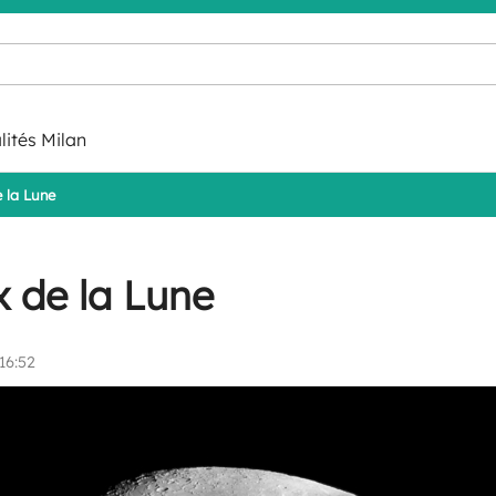
lités Milan
e la Lune
x de la Lune
16:52