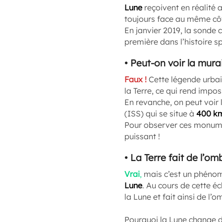
Lune
reçoivent en réalité a
toujours face au même cô
En janvier 2019, la sonde 
première dans l’histoire sp
• Peut-on voir la mura
Faux !
Cette légende urbai
la Terre, ce qui rend impo
En revanche, on peut voir 
(ISS) qui se situe à
400 k
Pour observer ces monum
puissant !
• La Terre fait de l’om
Vrai
,
mais c’est un phén
Lune
. Au cours de cette éc
la Lune et fait ainsi de l’o
Pourquoi la Lune change 