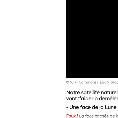
© Wiki Commons/ Luc Viato
Notre satellite nature
vont t’aider à démêler 
• Une face de la Lune 
Faux !
La face cachée de l