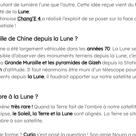
utant de lumière l’une que l’autre. Cette idée reçue vient du
té de la
Lune
.
chinoise
Chang’E 4
a réalisé l’exploit de se poser sur la face
atiale !
ille de Chine depuis la Lune ?
ne a été largement véhiculée dans les
années 70
. La Lune s
ssible d’observer des monuments terriens depuis la Lune, c’e
la
Grande Muraille et les pyramides de Gizeh
depuis la Stati
m
d’altitude. Il faut néanmoins être muni d’un télescope pour 
ents depuis
la Lune
, il faudrait apporter sur notre satellite 
bre à la Lune ?
omène
très rare !
Quand la Terre fait de l’ombre à notre satellit
lipse,
le Soleil, la Terre et la Lune
sont alignés. La Terre se situ
mbre à son satellite.
de forme ?
Curio
s’est posé la question ! Son amie
Noura
a pr