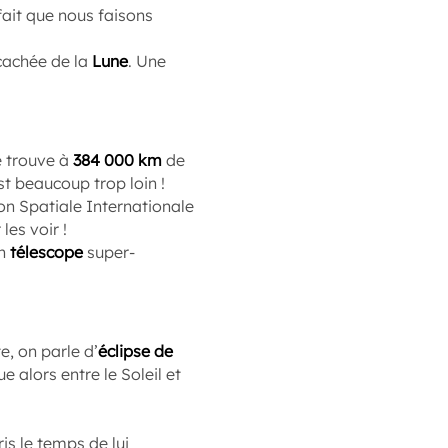
 fait que nous faisons
 cachée de la
Lune
. Une
e trouve à
384 000 km
de
st beaucoup trop loin !
on Spatiale Internationale
les voir !
un
télescope
super-
e, on parle d’
éclipse de
e alors entre le Soleil et
is le temps de lui