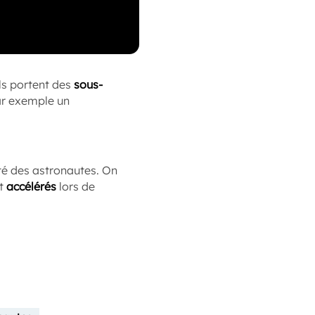
ls portent des
sous-
par exemple un
nté des astronautes. On
nt
accélérés
lors de