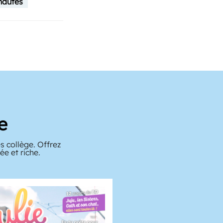
nautes
e
s collège. Offrez
e et riche.