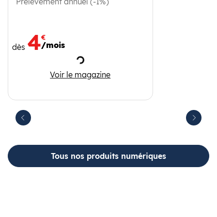
Prélèvement annuel (-1%)
4
€
/mois
dès
Chargement
Phosphore
Voir le magazine
Suivant
récédent
Tous nos produits numériques