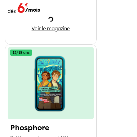
6
€
/mois
dès
Chargement
I Love English 5-8 ans
Voir le magazine
13/18 ans
Phosphore