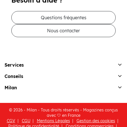
Besoin d'aide ?
Questions fréquentes
Nous contacter
Services
Conseils
Milan
© 2026 - Milan - Tous droits réservés - Magazines conçus
avec 🤍 en France
CGV
CGU
Mentions Légales
Gestion des cookies
(ouvre une nouvelle fenêtre)
Politique de confidentialité
Conditions commerciales